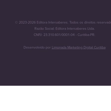
© 2023-2026 Editora Intersaberes. Todos os direitos reservad
Razão Social: Editora Intersaberes Ltda.
CNPJ: 23.310.601/0001-04 - Curitiba-PR.
Desenvolvido por
Limonada Marketing Digital Curitiba