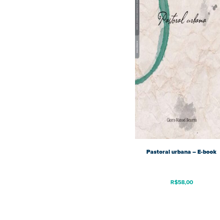
Pastoral urbana – E-book
R$
58,00