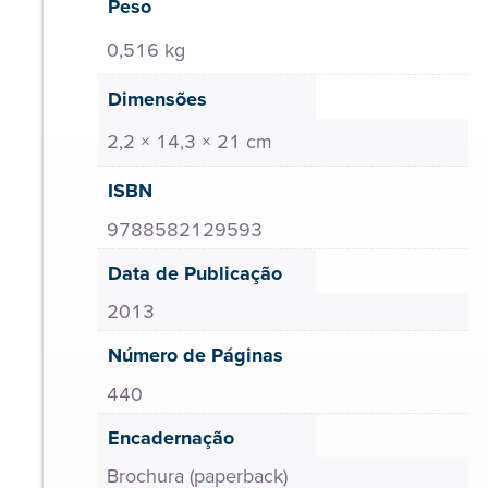
Peso
0,516 kg
Dimensões
2,2 × 14,3 × 21 cm
ISBN
9788582129593
Data de Publicação
2013
Número de Páginas
440
Encadernação
Brochura (paperback)