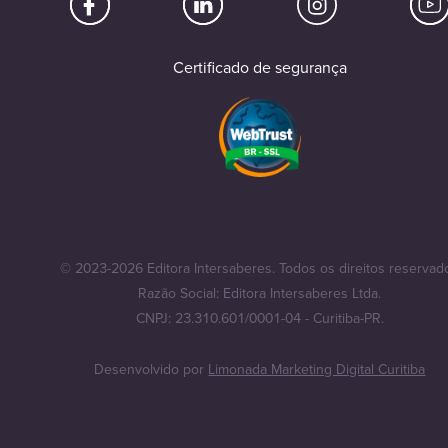
Certificado de segurança
© 2023-2026 Editora Intersaberes. Todos os direitos reservad
Razão Social: Editora Intersaberes Ltda.
CNPJ: 23.310.601/0001-04 - Curitiba-PR.
Desenvolvido por
Limonada Marketing Digital Curitiba