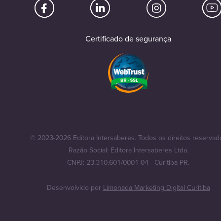
Certificado de segurança
© 2023-2026 Editora Intersaberes. Todos os direitos reservad
Razão Social: Editora Intersaberes Ltda.
CNPJ: 23.310.601/0001-04 - Curitiba-PR.
Desenvolvido por
Limonada Marketing Digital Curitiba