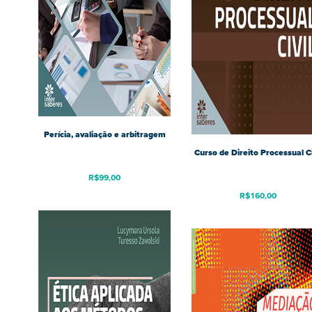
Perícia, avaliação e arbitragem
Curso de Direito Processual Ci
R$
99,00
R$
160,00