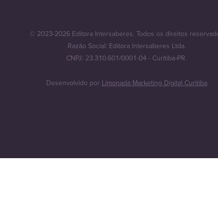
© 2023-2026 Editora Intersaberes. Todos os direitos reservad
Razão Social: Editora Intersaberes Ltda.
CNPJ: 23.310.601/0001-04 - Curitiba-PR.
Desenvolvido por
Limonada Marketing Digital Curitiba