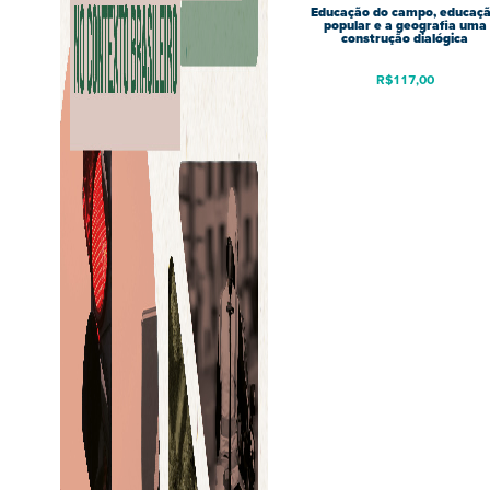
Educação do campo, educaç
popular e a geografia uma
construção dialógica
R$
117,00