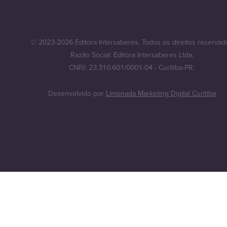
© 2023-2026 Editora Intersaberes. Todos os direitos reservad
Razão Social: Editora Intersaberes Ltda.
CNPJ: 23.310.601/0001-04 - Curitiba-PR.
Desenvolvido por
Limonada Marketing Digital Curitiba