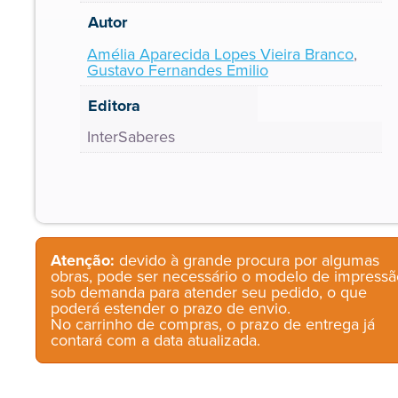
Autor
Amélia Aparecida Lopes Vieira Branco
,
Gustavo Fernandes Emilio
Editora
InterSaberes
Atenção:
devido à grande procura por algumas
obras, pode ser necessário o modelo de impressã
sob demanda para atender seu pedido, o que
poderá estender o prazo de envio.
No carrinho de compras, o prazo de entrega já
contará com a data atualizada.