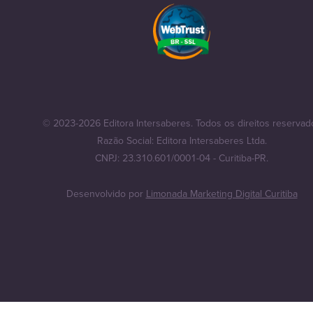
© 2023-2026 Editora Intersaberes. Todos os direitos reservad
Razão Social: Editora Intersaberes Ltda.
CNPJ: 23.310.601/0001-04 - Curitiba-PR.
Desenvolvido por
Limonada Marketing Digital Curitiba