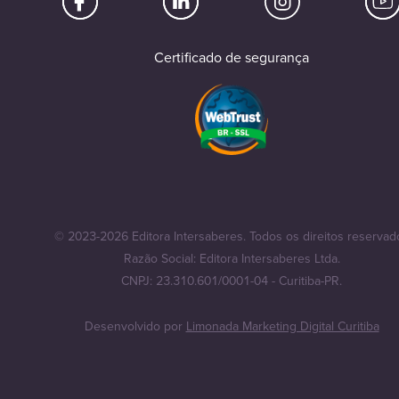
Certificado de segurança
© 2023-2026 Editora Intersaberes. Todos os direitos reservad
Razão Social: Editora Intersaberes Ltda.
CNPJ: 23.310.601/0001-04 - Curitiba-PR.
Desenvolvido por
Limonada Marketing Digital Curitiba