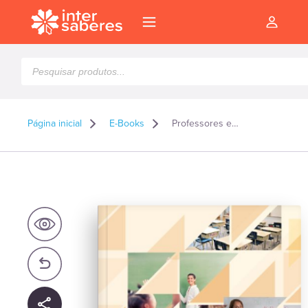
Pesquisar
produtos
Página inicial
E-Books
Professores em formação: saberes, práticas e desafios – E-book
l