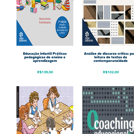
Educação infantil Práticas
Análise de discurso crítica: p
pedagógicas de ensino e
leitura de textos da
aprendizagem
contemporaneidade
R$
139,00
R$
102,00