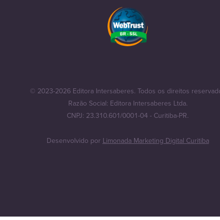
© 2023-2026 Editora Intersaberes. Todos os direitos reservad
Razão Social: Editora Intersaberes Ltda.
CNPJ: 23.310.601/0001-04 - Curitiba-PR.
Desenvolvido por
Limonada Marketing Digital Curitiba