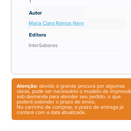
1
Autor
Maria Clara Ramos Nery
Editora
InterSaberes
Atenção:
devido à grande procura por algumas
obras, pode ser necessário o modelo de impressã
sob demanda para atender seu pedido, o que
poderá estender o prazo de envio.
No carrinho de compras, o prazo de entrega já
contará com a data atualizada.