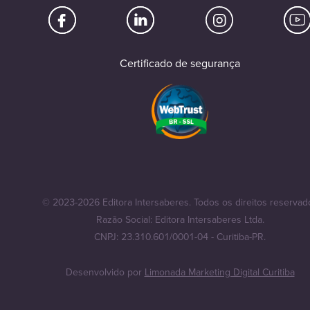
Certificado de segurança
© 2023-2026 Editora Intersaberes. Todos os direitos reservad
Razão Social: Editora Intersaberes Ltda.
CNPJ: 23.310.601/0001-04 - Curitiba-PR.
Desenvolvido por
Limonada Marketing Digital Curitiba