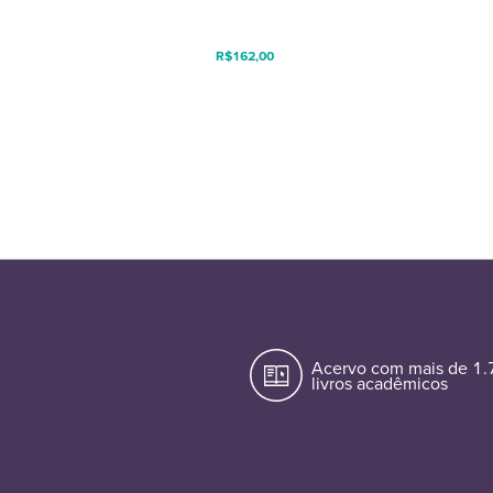
R$
162,00
Acervo com mais de 1
livros acadêmicos