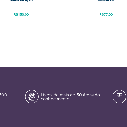
teoria da ação
educação
R$
150,00
R$
77,00
.700
Livros de mais de 50 áreas do
conhecimento