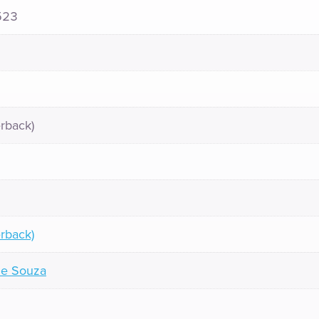
523
rback)
rback)
De Souza