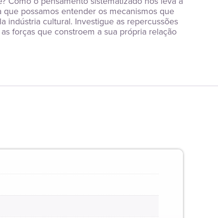
je? Como o pensamento sistematizado nos leva a 
ra que possamos entender os mecanismos que 
ndústria cultural. Investigue as repercussões 
s forças que constroem a sua própria relação 