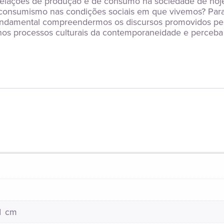
s relações de produção e de consumo na sociedade de ho
 consumismo nas condições sociais em que vivemos? Pa
undamental compreendermos os discursos promovidos pela i
nos processos culturais da contemporaneidade e perceba a
21 cm