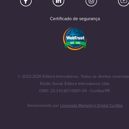
Certificado de segurança
© 2023-2026 Editora Intersaberes. Todos os direitos reservad
Razão Social: Editora Intersaberes Ltda.
CNPJ: 23.310.601/0001-04 - Curitiba-PR.
Desenvolvido por
Limonada Marketing Digital Curitiba