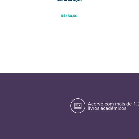
teoria da ação
R$
150,00
Acervo com mais de 1
livros acadêmicos