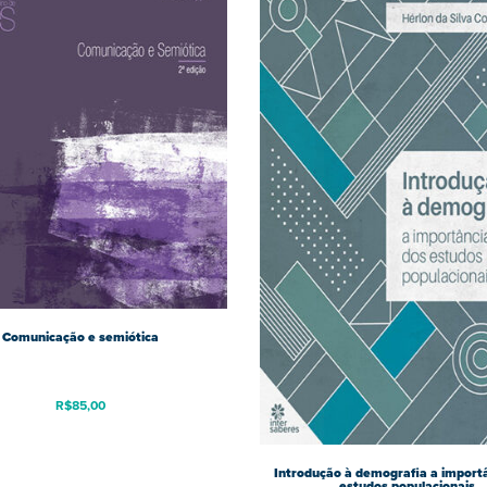
Comunicação e semiótica
R$
85,00
Introdução à demografia a import
estudos populacionais