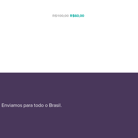
R$
100,00
R$
60,00
Enviamos para todo o Brasil.