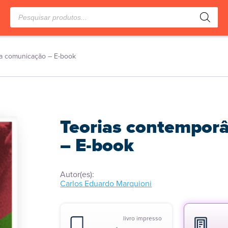
Pesquisar
produtos
a comunicação – E-book
Teorias contempor
– E-book
Autor(es):
Carlos Eduardo Marquioni
livro impresso