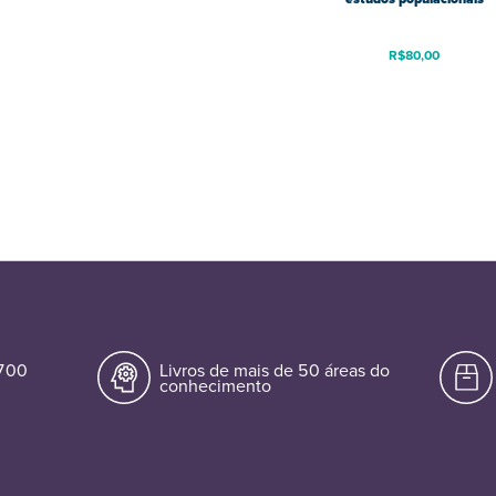
R$
80,00
.700
Livros de mais de 50 áreas do
conhecimento