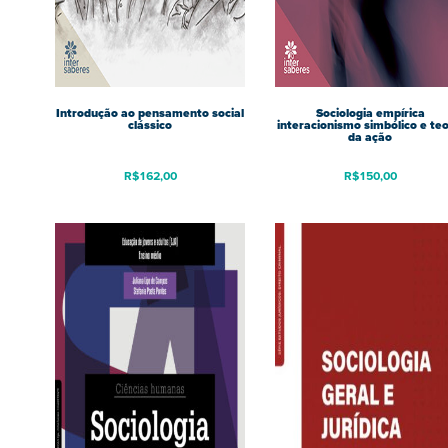
Introdução ao pensamento social
Sociologia empírica
clássico
interacionismo simbólico e teo
da ação
R$
162,00
R$
150,00