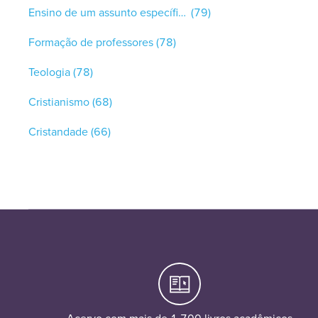
Ensino de um assunto específico
(79)
Formação de professores
(78)
Teologia
(78)
Cristianismo
(68)
Cristandade
(66)