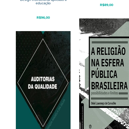
educação
R$
89,00
R$
96,00