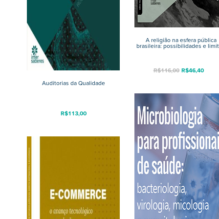
A religião na esfera pública
brasileira: possibilidades e limi
R$
116,00
R$
46,40
Auditorias da Qualidade
R$
113,00