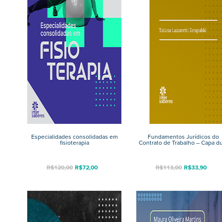
Especialidades consolidadas em
Fundamentos Jurídicos do
fisioterapia
Contrato de Trabalho – Capa d
R$
120,00
R$
72,00
R$
113,00
R$
33,90