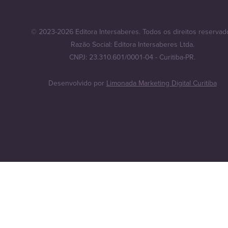
© 2023-2026 Editora Intersaberes. Todos os direitos reservad
Razão Social: Editora Intersaberes Ltda.
CNPJ: 23.310.601/0001-04 - Curitiba-PR.
Desenvolvido por
Limonada Marketing Digital Curitiba