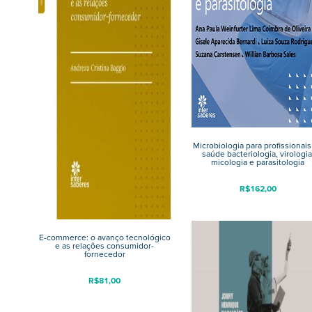
Microbiologia para profissionais
saúde bacteriologia, virologia
micologia e parasitologia
R$
162,00
E-commerce: o avanço tecnológico
e as relações consumidor-
fornecedor
R$
81,00