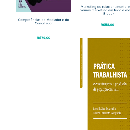
Marketing de relacionamento: 
vemos marketing em tudo e vo
– E-book
Competências do Mediador e do
Conciliador
R$
58,00
R$
79,00