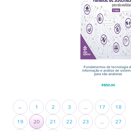
Fundamentos de tecnologia d
informação e análise de sistem
para não analistas
R$
50,00
←
1
2
3
…
17
18
19
20
21
22
23
…
27