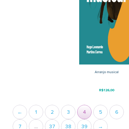
Arranjo musical
R$
126,00
←
1
2
3
4
5
6
7
…
37
38
39
→