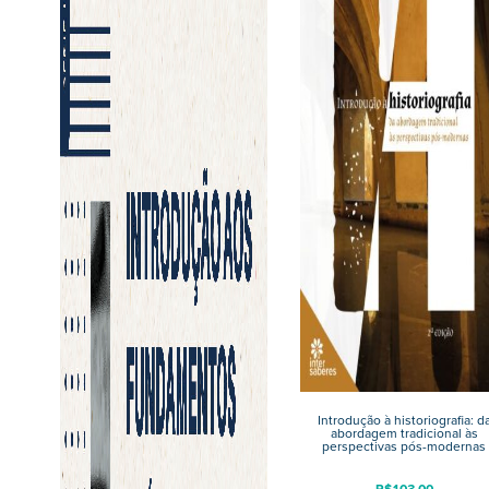
Introdução à historiografia: d
abordagem tradicional às
perspectivas pós-modernas
R$
103,00