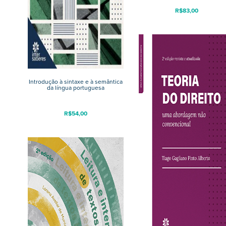
R$
83,00
Introdução à sintaxe e à semântica
da língua portuguesa
R$
54,00