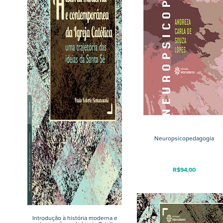
Neuropsicopedagogia
R$
94,00
Introdução à história moderna e