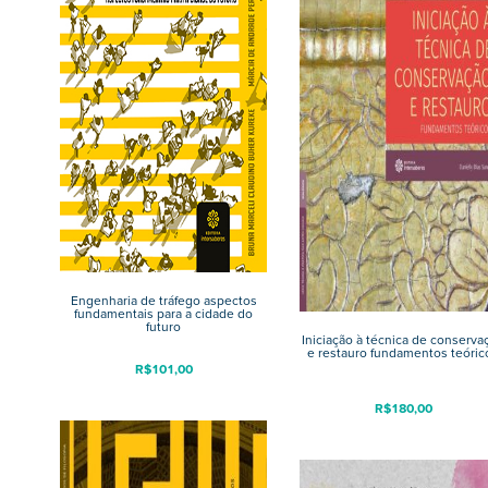
Engenharia de tráfego aspectos
fundamentais para a cidade do
futuro
Iniciação à técnica de conserva
e restauro fundamentos teóric
R$
101,00
R$
180,00