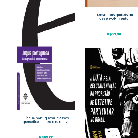
Transtornos globais do
desenvolvimento
R$
99,00
Língua portuguesa: classes
gramaticais e texto narrativo
R$
69,00