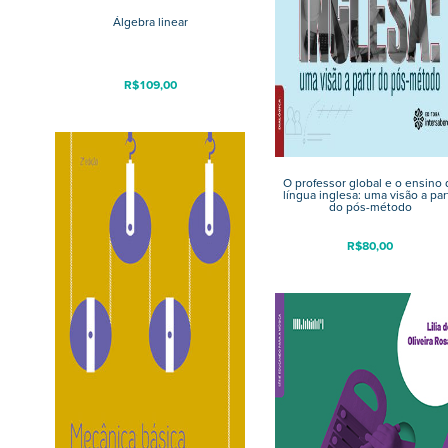
Álgebra linear
R$
109,00
O professor global e o ensino 
língua inglesa: uma visão a part
do pós-método
R$
80,00