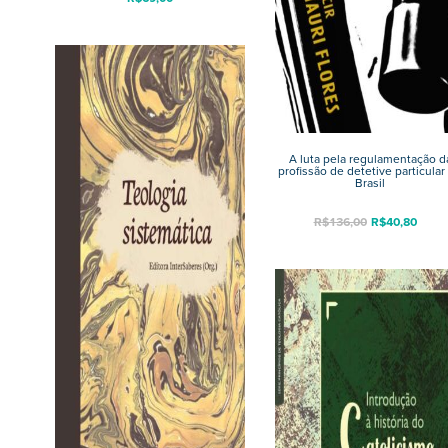
A luta pela regulamentação d
profissão de detetive particular
Brasil
R$
136,00
R$
40,80