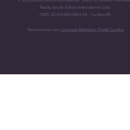
Razão Social: Editora Intersaberes Ltda.
CNPJ: 23.310.601/0001-04 - Curitiba-PR.
Desenvolvido por
Limonada Marketing Digital Curitiba