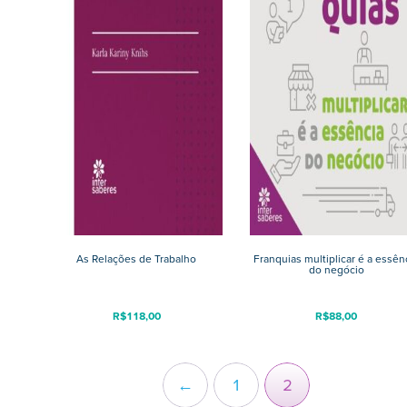
As Relações de Trabalho
Franquias multiplicar é a essên
do negócio
R$
118,00
R$
88,00
←
1
2