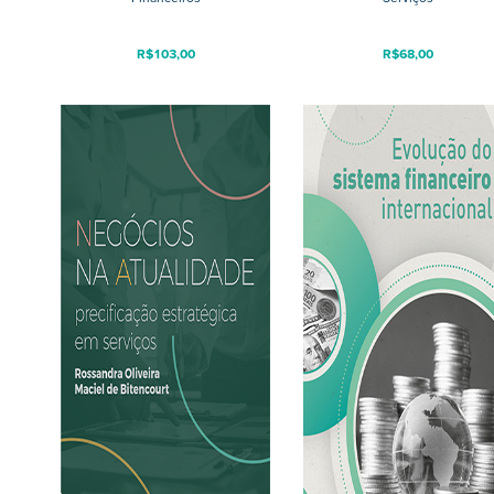
R$
103,00
R$
68,00