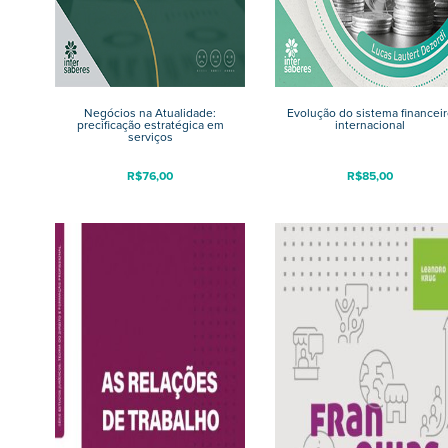
Negócios na Atualidade:
Evolução do sistema financeir
precificação estratégica em
internacional
serviços
R$
76,00
R$
85,00