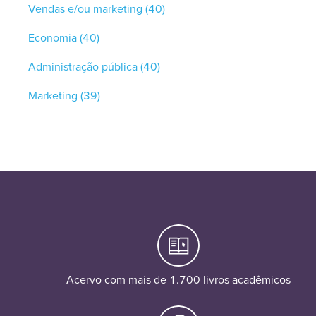
Vendas e/ou marketing
(40)
Economia
(40)
Administração pública
(40)
Marketing
(39)
Acervo com mais de 1.700 livros acadêmicos