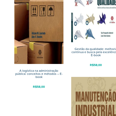
Gestão da qualidade: melhori
contínua e busca pela excelênci
E-book
R$
58,00
A logística na administração
pública: conceitos e métodos – E-
book
R$
58,00