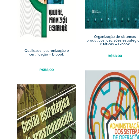
Organização de sistemas
produtivos: decisões estratégi
e táticas – E-book
Qualidade, padronização e
certificação – E-book
R$
58,00
R$
58,00