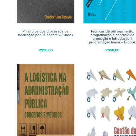
Princípios dos processos de
Técnicas de planejamento,
fabricação por usinagem – E-book
programação e controle da
produção e introdução à
programação linear – E-book
R$
58,00
R$
58,00