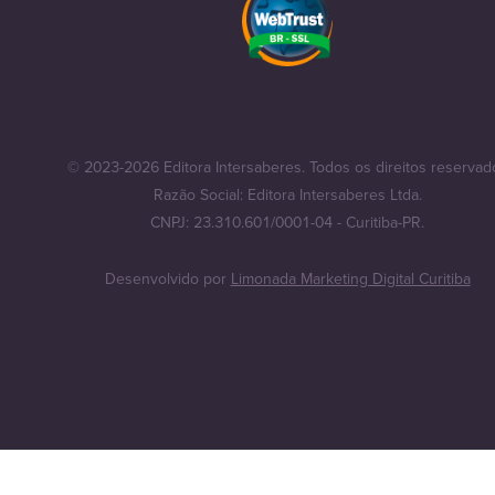
© 2023-2026 Editora Intersaberes. Todos os direitos reservad
Razão Social: Editora Intersaberes Ltda.
CNPJ: 23.310.601/0001-04 - Curitiba-PR.
Desenvolvido por
Limonada Marketing Digital Curitiba