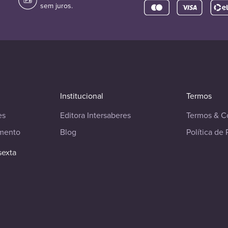
sem juros.
Institucional
Termos
es
Editora Intersaberes
Termos & C
imento
Blog
Política de 
sexta