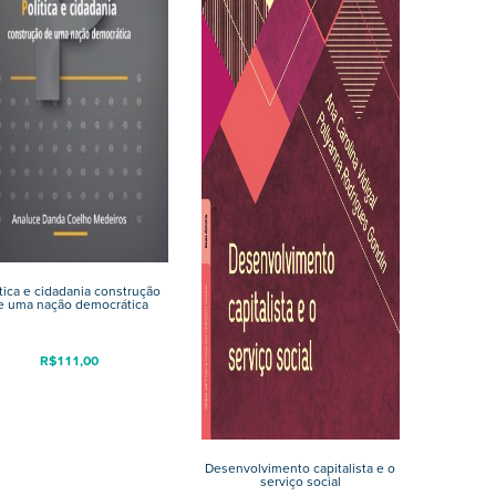
ítica e cidadania construção
e uma nação democrática
R$
111,00
Desenvolvimento capitalista e o
serviço social