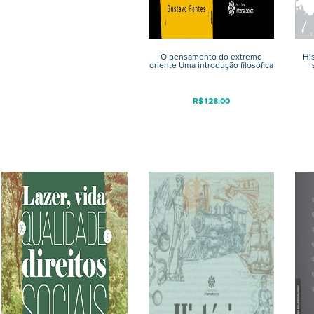
O pensamento do extremo
His
oriente Uma introdução filosófica
R$
128,00