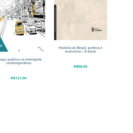
História do Brasil: política e
economia – E-book
paço público na metrópole
contemporânea
R$
58,00
R$
121,00