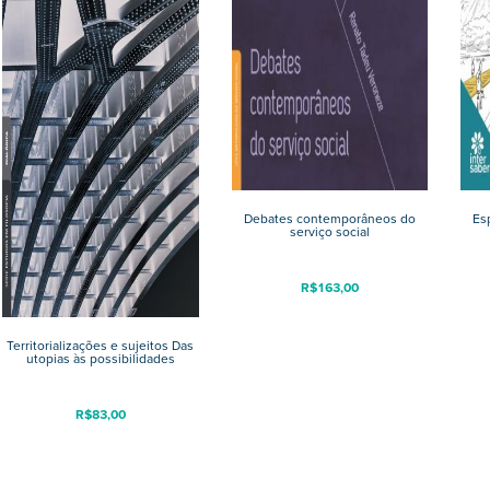
Debates contemporâneos do
Es
serviço social
R$
163,00
Territorializações e sujeitos Das
utopias às possibilidades
R$
83,00