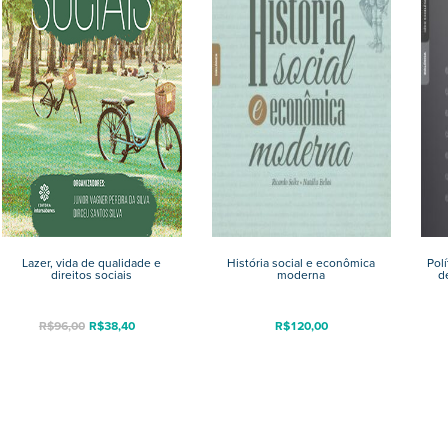
Lazer, vida de qualidade e
História social e econômica
Pol
direitos sociais
moderna
d
R$
96,00
R$
38,40
R$
120,00