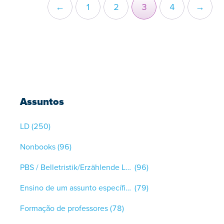
←
1
2
3
4
→
Assuntos
LD
(250)
Nonbooks
(96)
PBS / Belletristik/Erzählende Literatur
(96)
Ensino de um assunto específico
(79)
Formação de professores
(78)