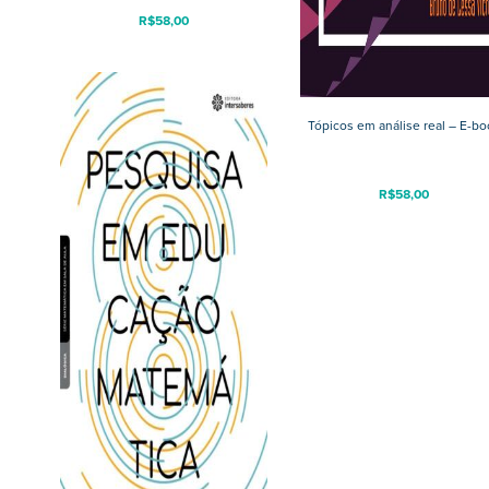
R$
58,00
Tópicos em análise real – E-bo
R$
58,00