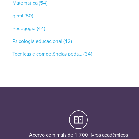
Matemática
(54)
geral
(50)
Pedagogia
(44)
Psicologia educacional
(42)
Técnicas e competências pedagógicas
(34)
Acervo com mais de 1.700 livros acadêmicos