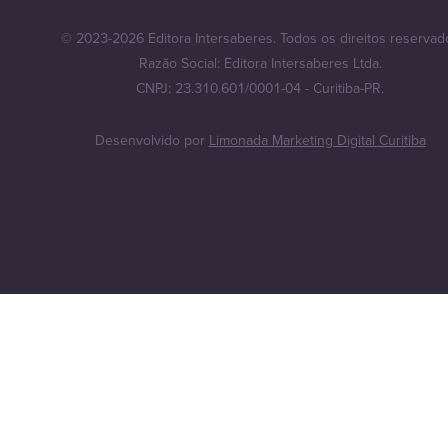
© 2023-2026 Editora Intersaberes. Todos os direitos reservad
Razão Social: Editora Intersaberes Ltda.
CNPJ: 23.310.601/0001-04 - Curitiba-PR.
Desenvolvido por
Limonada Marketing Digital Curitiba