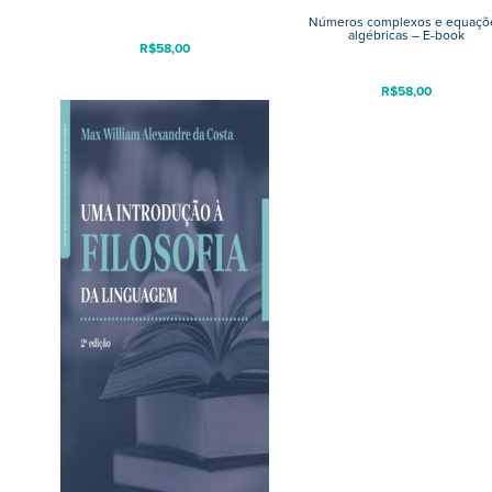
Números complexos e equaçõ
algébricas – E-book
R$
58,00
R$
58,00