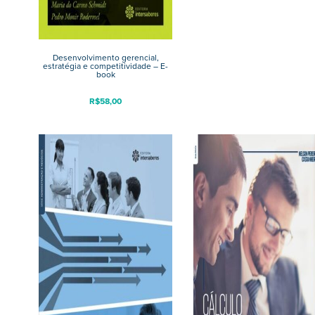
Desenvolvimento gerencial,
estratégia e competitividade – E-
book
R$
58,00