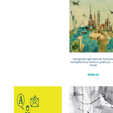
Geografia aplicada ao turismo
fundamentos teórico-práticos –
book
R$
58,00