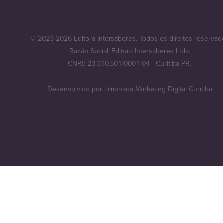
© 2023-2026 Editora Intersaberes. Todos os direitos reservad
Razão Social: Editora Intersaberes Ltda.
CNPJ: 23.310.601/0001-04 - Curitiba-PR.
Desenvolvido por
Limonada Marketing Digital Curitiba