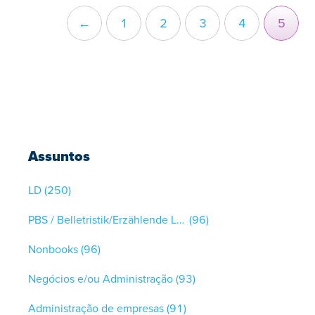
←
1
2
3
4
5
Assuntos
LD
(250)
PBS / Belletristik/Erzählende Literatur
(96)
Nonbooks
(96)
Negócios e/ou Administração
(93)
Administração de empresas
(91)