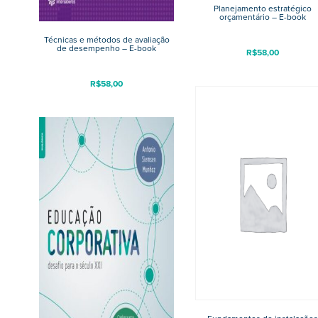
Planejamento estratégico
orçamentário – E-book
Técnicas e métodos de avaliação
de desempenho – E-book
R$
58,00
R$
58,00