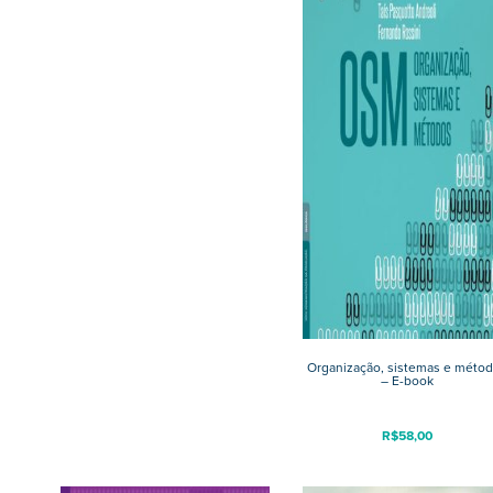
Organização, sistemas e méto
– E-book
R$
58,00