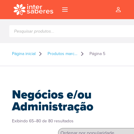
Pesquisar
produtos
Página inicial
Produtos marcados como “Negócios e/ou Administração”
Página 5
Negócios e/ou
Administração
Classificado
Exibindo 65–80 de 80 resultados
l
por
popularidade