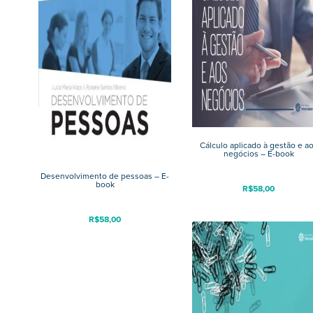
Cálculo aplicado à gestão e a
negócios – E-book
Desenvolvimento de pessoas – E-
book
R$
58,00
R$
58,00