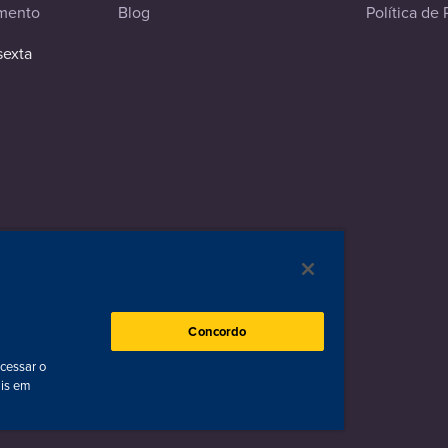
imento
Blog
Política de 
sexta
ados
Concordo
acessar o
ais em