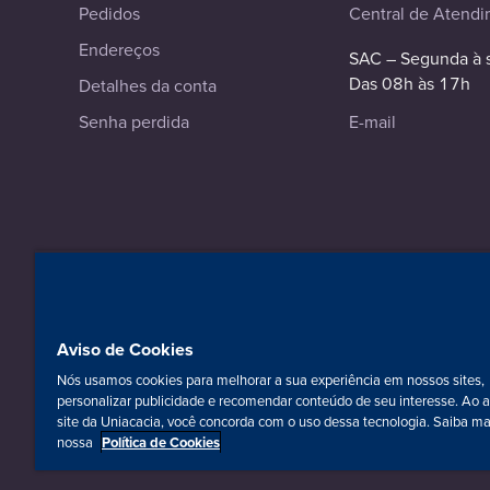
Pedidos
Central de Atend
Endereços
SAC – Segunda à 
Das 08h às 17h
Detalhes da conta
Senha perdida
E-mail
© 2023-2026 Editora Intersaberes. Todos os direitos reserv
Razão Social: Editora Intersaberes Ltda.
CNPJ: 23.310.601/0001-04 - Curitiba-PR.
Aviso de Cookies
Nós usamos cookies para melhorar a sua experiência em nossos sites,
personalizar publicidade e recomendar conteúdo de seu interesse. Ao 
site da Uniacacia, você concorda com o uso dessa tecnologia. Saiba m
nossa
Política de Cookies