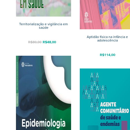
Territorialização e vigilância em
saúde
Aptidão física na infância e
adolescência
R$
80,00
R$
48,00
R$
114,00