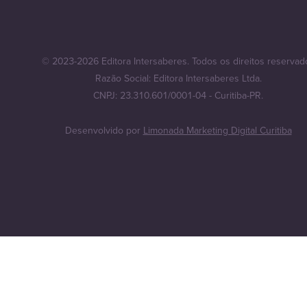
© 2023-2026 Editora Intersaberes. Todos os direitos reservad
Razão Social: Editora Intersaberes Ltda.
CNPJ: 23.310.601/0001-04 - Curitiba-PR.
Desenvolvido por
Limonada Marketing Digital Curitiba