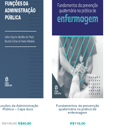
unções da Administração
Fundamentos da prevenção
Pública – Capa dura
quaternária na prática de
enfermagem
R$
136,00
R$
40,80
R$
116,00