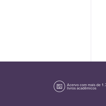
Acervo com mais de 1
livros acadêmicos