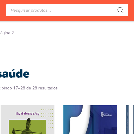
Pesquisar
produtos
ágina 2
saúde
Classificado
xibindo 17–28 de 28 resultados
por
popularidade