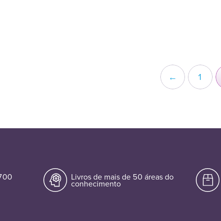
←
1
.700
Livros de mais de 50 áreas do
conhecimento