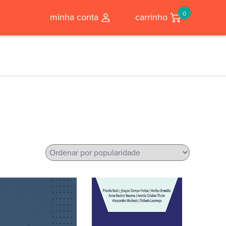
0
minha conta
carrinho