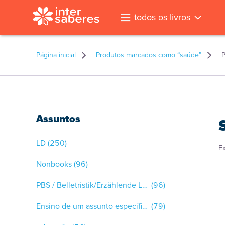
todos os livros
Página inicial
Produtos marcados como “saúde”
P
Assuntos
LD
(250)
E
Nonbooks
(96)
PBS / Belletristik/Erzählende Literatur
(96)
Ensino de um assunto específico
(79)
l