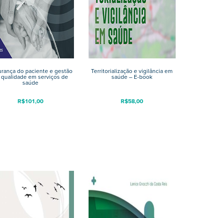
rança do paciente e gestão
Territorialização e vigilância em
 qualidade em serviços de
saúde – E-book
saúde
R$
101,00
R$
58,00