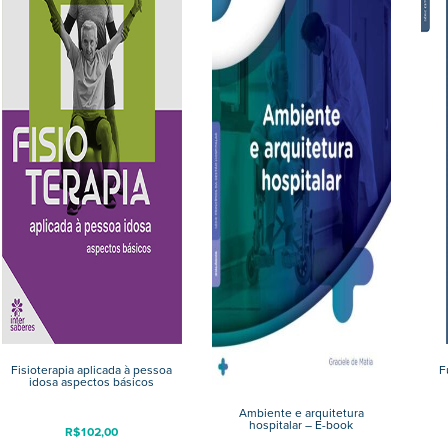
Fisioterapia aplicada à pessoa
F
idosa aspectos básicos
Ambiente e arquitetura
hospitalar – E-book
R$
102,00