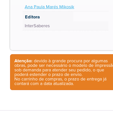
Ana Paula Marés Mikosik
Editora
InterSaberes
Atenção:
devido à grande procura por algumas
obras, pode ser necessário o modelo de impressã
sob demanda para atender seu pedido, o que
poderá estender o prazo de envio.
No carrinho de compras, o prazo de entrega já
contará com a data atualizada.