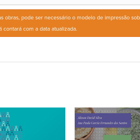
s obras, pode ser necessário o modelo de impressão so
 contará com a data atualizada.