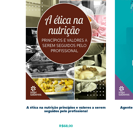
A ética na nutrição princípios e valores a serem
Agente 
seguidos pelo profissional
R$
68,00