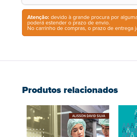
Atenção:
devido à grande procura por alguma
poderá estender o prazo de envio.
No carrinho de compras, o prazo de entrega já
Produtos relacionados