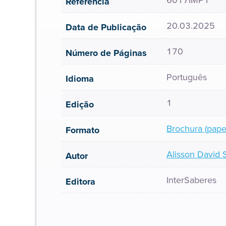
6017IMP1
Referência
20.03.2025
Data de Publicação
170
Número de Páginas
Português
Idioma
1
Edição
Brochura (pape
Formato
Alisson David S
Autor
InterSaberes
Editora