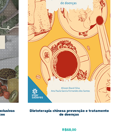
xclusivas
Dietoterapia chinesa prevenção e tratamento
cos
de doenças
R$
68,00