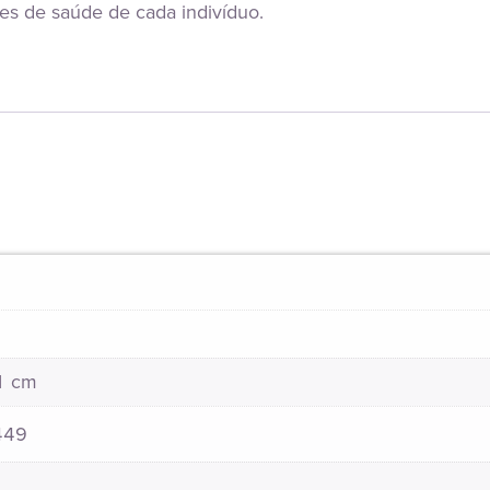
ões de saúde de cada indivíduo.
21 cm
449