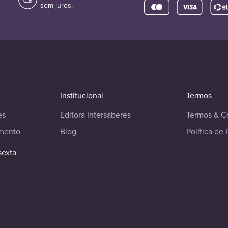
sem juros.
Institucional
Termos
es
Editora Intersaberes
Termos & C
imento
Blog
Política de 
sexta