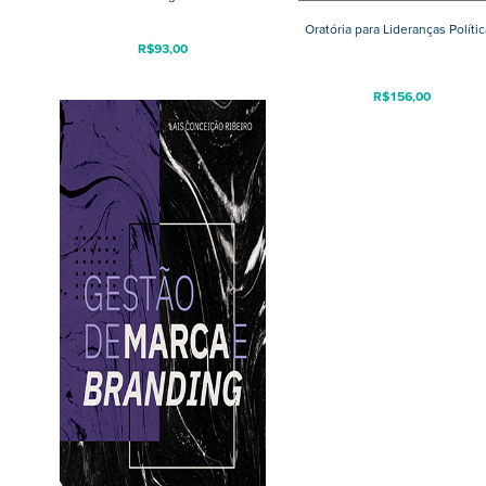
Oratória para Lideranças Políti
R$
93,00
R$
156,00