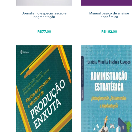
Jornalismo especialização e
Manual básico de análise
segmentação
econômica
R$
77,00
R$
162,00