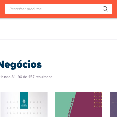
Pesquisar
produtos
Negócios
Classificado
xibindo 81–96 de 457 resultados
por
popularidade