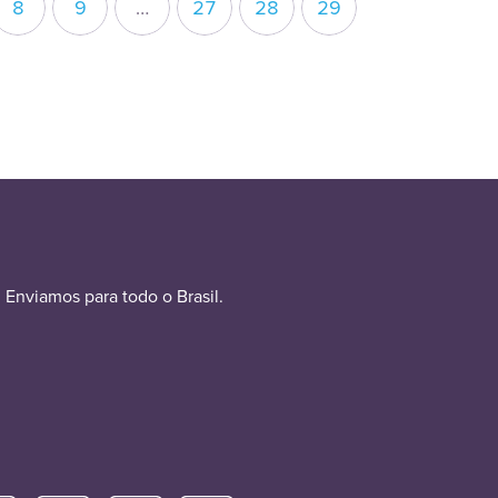
8
9
…
27
28
29
Enviamos para todo o Brasil.