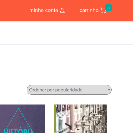
0
minha conta
carrinho