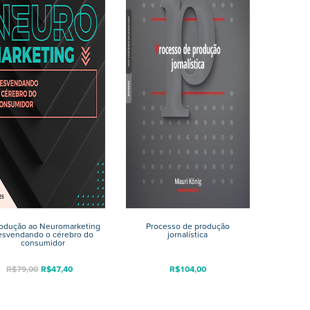
rodução ao Neuromarketing
Processo de produção
esvendando o cérebro do
jornalística
consumidor
R$
79,00
R$
47,40
R$
104,00