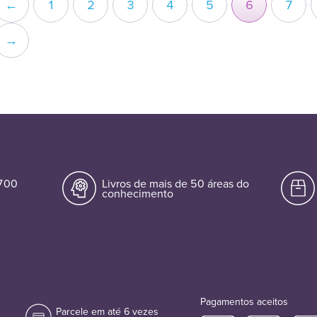
←
1
2
3
4
5
6
7
→
.700
Livros de mais de 50 áreas do
conhecimento
Pagamentos aceitos
Parcele em até 6 vezes