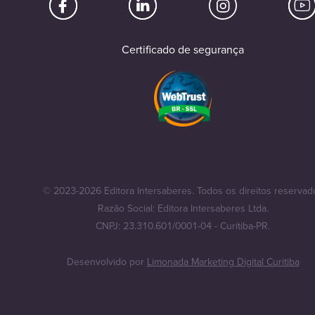
Certificado de segurança
© 2023-2026 Editora Intersaberes. Todos os direitos reservad
Razão Social: Editora Intersaberes Ltda.
CNPJ: 23.310.601/0001-04 - Curitiba-PR.
Desenvolvido por
Limonada Marketing Digital Curitiba