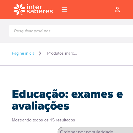
Pesquisar
produtos
Página inicial
Produtos marcados como “Educação: exames e avaliações”
Educação: exames e
avaliações
Classificado
Mostrando todos os 15 resultados
l
por
popularidade