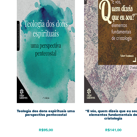
Teologia dos dons espirituais uma
“E vós, quem dizeis que eu so
perspectiva pentecostal
elementos fundamentais d
cristologia
R$
95,00
R$
141,00