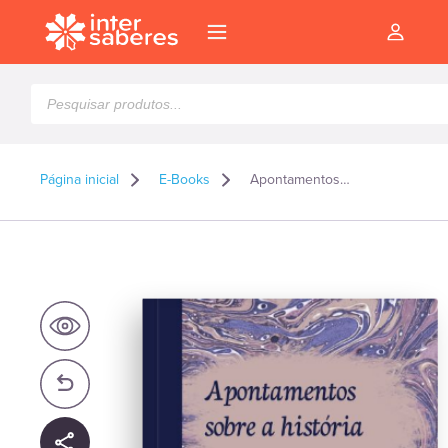
Pesquisar
produtos
Página inicial
E-Books
Apontamentos sobre a história das igrejas cristãs e os livros proféticos da bíblia – E-book
l