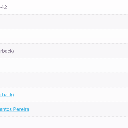
642
rback)
rback)
antos Pereira