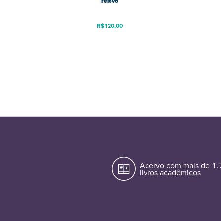
relevo
R$
120,00
Acervo com mais de 1
livros acadêmicos