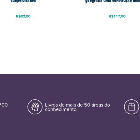
subjetividades
geografia uma construção dial
R$
82,00
R$
117,00
.700
Livros de mais de 50 áreas do
conhecimento