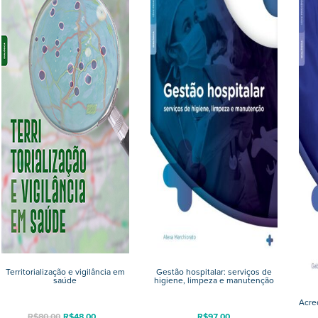
Territorialização e vigilância em
Gestão hospitalar: serviços de
saúde
higiene, limpeza e manutenção
Acred
R$
80,00
R$
48,00
R$
97,00