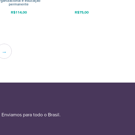
rganizacional e educação
permanente
R$
114,00
R$
75,00
→
Enviamos para todo o Brasil.