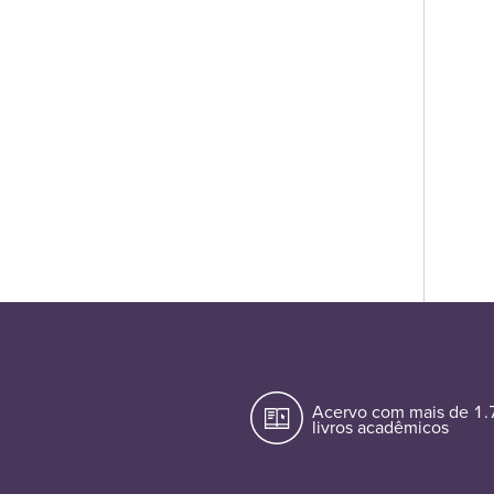
Acervo com mais de 1
livros acadêmicos