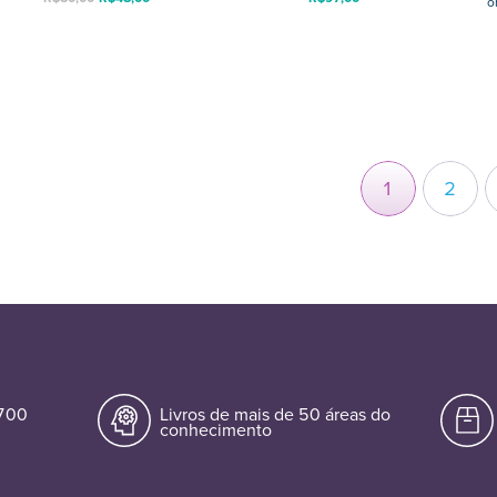
o
1
2
.700
Livros de mais de 50 áreas do
conhecimento